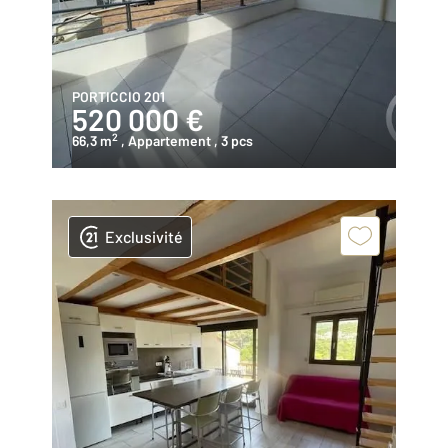
PORTICCIO 201
520 000 €
2
66,3 m
, Appartement
, 3 pcs
Exclusivité