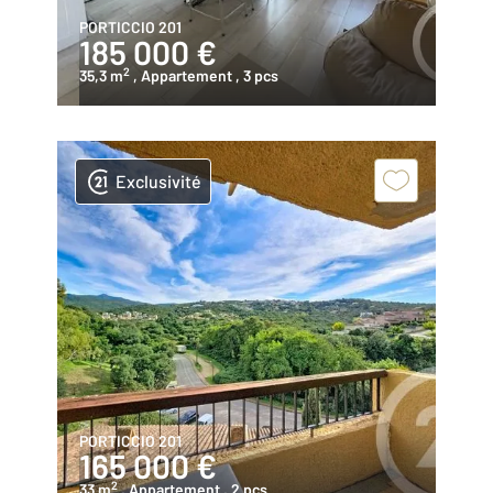
PORTICCIO 201
185 000 €
2
35,3 m
, Appartement
, 3 pcs
Exclusivité
PORTICCIO 201
165 000 €
2
33 m
, Appartement
, 2 pcs