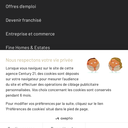
Offres d'emploi
Devenir franchisé
Entreprise et commerce
Fine Homes & Estates
À propos
International
Nous contacter
Mentions légales & CGU et Barèmes d'honoraires
Données personnelles