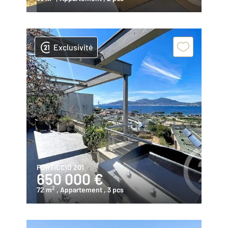
Exclusivité
PORTICCIO 201
650 000 €
2
72 m
, Appartement
, 3 pcs