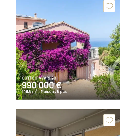
COTI CHIAVARI 201
990 000 €
2
148,5 m
, Maison
, 5 pcs